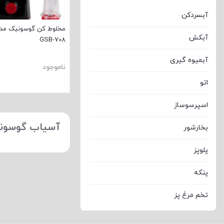
آبسردکن
مخلوط کن گوسونیک مد
آبکش
GSB-708
آبمیوه گیری
ناموجود
اتو
بستن
اسپرسوساز
آسیاب گوسون
بخارشور
پلوپز
پنکه
تخم مرغ پز
ترازو