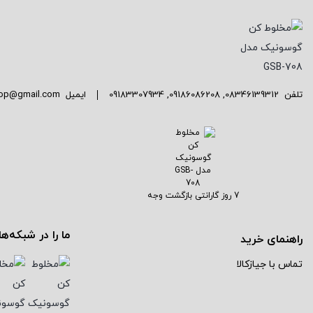
توستر
توستر نان
جاروبرقی
تلفن
08346139312
,
09186086208
,
09183307934
ایمیل
shop@gmail.com
چایساز
چرخ گوشت
خردکن
7 روز گارانتی بازگشت وجه
زودپز
ما را در شبکه‌ه
راهنمای خرید
سالاد ساز
تماس با جیازکالا
ساندویچ ساز
سرخ کن