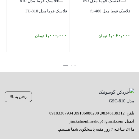
فلاسک فوما مدل fu-460
فلاسک فوما مدل FU-810
۱,۰۰۰,۰۰۰
۱,۰۶۰,۰۰۰
تومان
تومان
بستن
بستن
رفتن به بالا
تلفن
08346139312
,
09186086208
,
09183307934
ایمیل
jiazkalaonlineshop@gmail.com
ما 24 ساعته 7 روز هفته پاسخگوی شما هستیم.