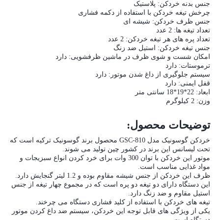
جنس بدنه خردکن: پلاستیک
چرخش تیغه خردکن با استفاده از دکمه فشاری
جنس ظرف خردکن: شیشه ای
تعداد تیغه ها: 2 عدد
تعداد پره های هر تیغه خردکن: 2 عدد
جنس تیغه خردکن: استیل ضد زنگ
امکان شست و شوی ظرف در ماشین ظرفشویی: دارد
ترموستات: دارد
سیستم جلوگیری از داغ شدن موتور: دارد
قفل ایمنی: دارد
ابعاد: 22*19*18 سانتی متر
وزن: 2 کیلوگرم
توضیحات محصول:
خردکن گوسونیک مدل GSC-810 محصول برند گوسونیک ترکیه است که
تحت لیسانس این برند در کشور چین تولید می شوند.
موتور این خردکن با توان 300 وات برای خرد کردن انواع سبزیجات و
مواد غذایی مناسب است.
ظرف این خردکن از جنس شیشه مقاوم بوده و 1.2 لیتر گنجایش دارد.
این دستگاه دارای دو تیغه دو پره است که در مجموع چهار تیغه از جنس
استیل مقاوم و ضد زنگ دارد.
تیغه های خردکن با استفاده از کلید فشاری دستگاه می چرخند.
یکی از ویژگی های قابل توجه این خردکن، سیستم ضد داغ کردن موتور
دستگاه است.