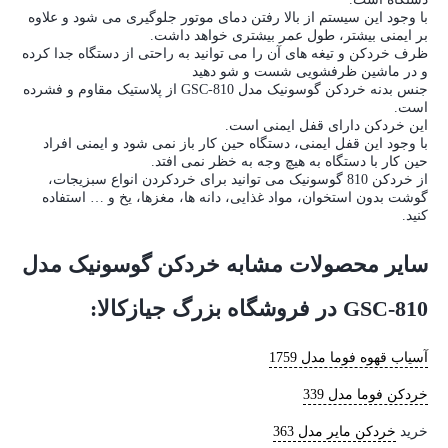
با وجود این سیستم از بالا رفتن دمای موتور جلوگیری می شود و علاوه
بر ایمنی بیشتر، طول عمر بیشتری خواهد داشت.
ظرف خردکن و تیغه های آن را می توانید به راحتی از دستگاه جدا کرده
و در ماشین ظرفشویی شست و شو دهید
جنس بدنه خردکن گوسونیک مدل GSC-810 از پلاستیک مقاوم و فشرده
است.
این خردکن دارای قفل ایمنی است.
با وجود این قفل ایمنی، دستگاه حین کار باز نمی شود و ایمنی افراد
حین کار با دستگاه به هیچ وجه به خظر نمی افتد.
از خردکن 810 گوسونیک می توانید برای خردکردن انواع سبزیجات،
گوشت بدون استخوان، مواد غذایی، دانه ها، مغزها، یخ و … استفاده
کنید.
سایر محصولات مشابه خردکن گوسونیک مدل
GSC-810 در فروشگاه بزرگ جیازکالا:
آسیاب قهوه فوما مدل 1759
خردکن فوما مدل 339
خرید
خردکن مایر مدل 363