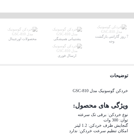
7 روز گارانتی بازگشت
پشتیبانی همیشگی
محصولات اورجینال
وجه
ارسال فوری
توضیحات
خردکن گوسونیک مدل GSC-810
ویژگی های محصول:
نوع خردکن: برقی تک سرعته
توان: 300 وات
گنجایش ظرف خردکن: 1.2 لیتر
امکان تنظیم سرعت خردکن: ندارد