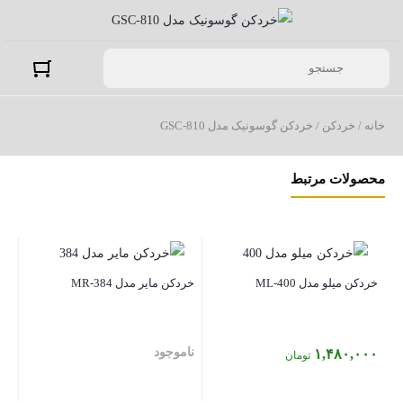
خانه
/
خردکن
/ خردکن گوسونیک مدل GSC-810
محصولات مرتبط
خردکن میلو مدل ML-400
خردکن مایر مدل MR-384
ناموجود
۱,۴۸۰,۰۰۰
تومان